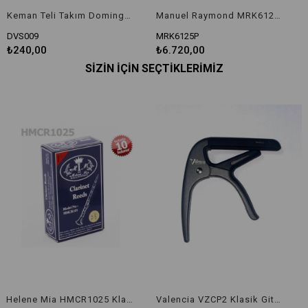
Keman Teli Takım Dominguez DVS009
Manuel Raymond MRK6125P Org
DVS009
MRK6125P
₺240,00
₺6.720,00
SIZIN İÇIN SEÇTIKLERIMIZ
Helene Mia HMCR1025 Klarnet Kamışı No: 2,50
Valencia VZCP2 Klasik Gitar Kaposu Gri-Siyah