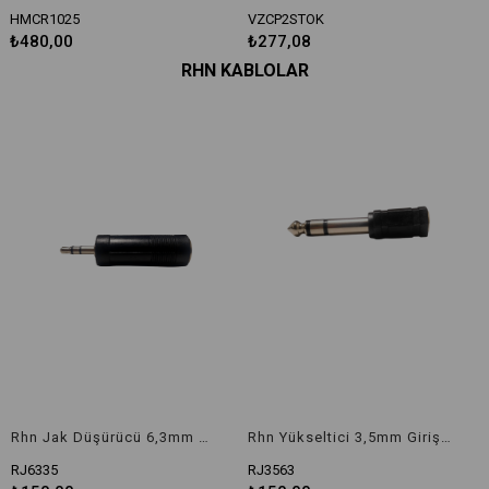
5
VZCP2STOK
11111
₺277,08
₺726,12
RHN KABLOLAR
Rhn Jak Düşürücü 6,3mm Giriş 3,5mm Çıkış Dönüştürücü Ara Aparat
Rhn Yükseltici 3,5mm Giriş 6,3mm Çıkış Dönüştürücü Aparat
RJ6335
RJ3563
C