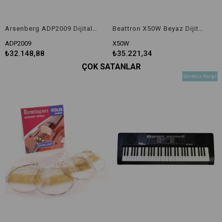
Arsenberg ADP2009 Dijital Piyano (2026 Versiyon)
Beattron X50W Beyaz Dijital Piyano
ADP2009
X50W
₺32.148,88
₺35.221,34
ÇOK SATANLAR
Ücretsiz Kargo