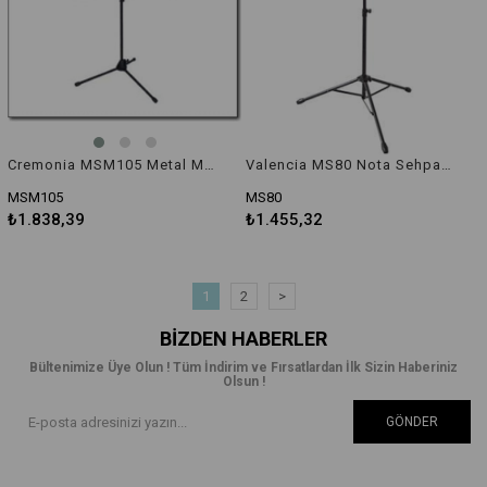
Cremonia MSM105 Metal Mikrofon Sehpası (Siyah)
Valencia MS80 Nota Sehpası (1.5kg, Alttan Tutuculu, Kılıflı)
MSM105
MS80
₺1.838,39
₺1.455,32
1
2
>
BIZDEN HABERLER
Bültenimize Üye Olun ! Tüm İndirim ve Fırsatlardan İlk Sizin Haberiniz
Olsun !
GÖNDER