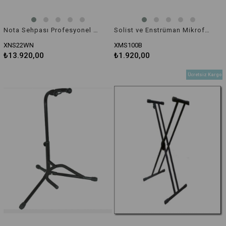
Nota Sehpası Profesyonel Ceviz Ağacı XNS22WN
Solist ve Enstrüman Mikrofonu Standı XMS100B
XNS22WN
XMS100B
₺13.920,00
₺1.920,00
Ücretsiz Kargo