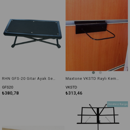
RHN GFS-20 Gitar Ayak Sehpası (Footstool)
Maxtone VKSTD Raylı Keman Standı
GFS20
VKSTD
₺380,78
₺313,46
Ücretsiz Kargo