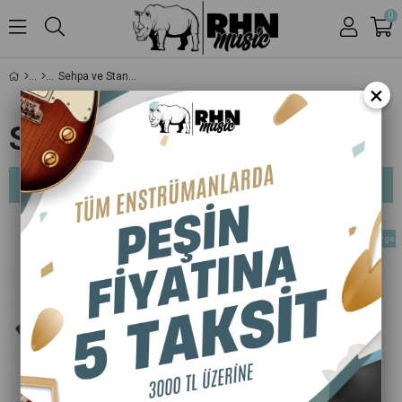
0
Sehpa ve Standlar
×
SEHPA VE STANDLAR
Sıralama
Filtreleme
Ücretsiz Kargo
Ücretsiz Kargo