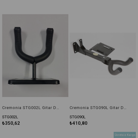
Cremonia STG002L Gitar Duvar Standı
Cremonia STG090L Gitar Duvar Standı
STG002L
STG090L
₺350,62
₺410,80
Ücretsiz Kargo