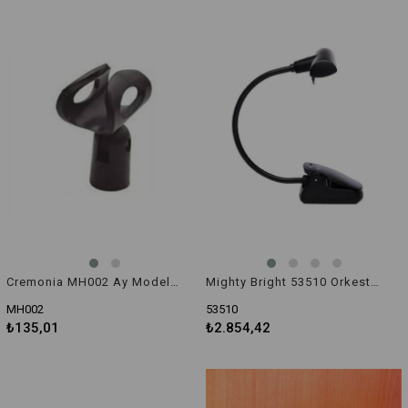
Cremonia MH002 Ay Model Mikrofon Tutucu
Mighty Bright 53510 Orkestra Nota Standı Işığı
MH002
53510
₺135,01
₺2.854,42