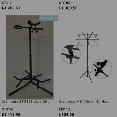
STC17
STG102
₺1.203,61
₺1.369,50
Ücretsiz Kargo
Cremonia STG103 Üçlü Gitar Standı
Cremonia MS110L Kılıflı Hafif Nota Sehpası (0.75 kg)
STG103
MS110L
₺1.413,98
₺604,95