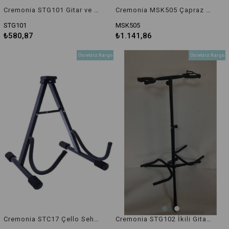
Cremonia STG101 Gitar ve Enstrüman Sehpası
Cremonia MSK505 Çapraz Klavye Standı
STG101
MSK505
₺580,87
₺1.141,86
Ücretsiz Kargo
Ücretsiz Kargo
Cremonia STC17 Çello Sehpası
Cremonia STG102 İkili Gitar Standı