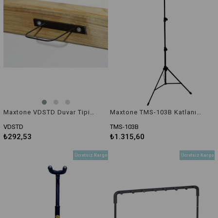
Maxtone VDSTD Duvar Tipi Vidalı Keman Standı
Maxtone TMS-103B Katlanır Nota Sehpası (Kılıflı)
VDSTD
TMS-103B
₺292,53
₺1.315,60
Ücretsiz Kargo
Ücretsiz Kargo