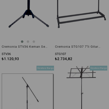
Cremonia STV36 Keman Sehpası
Cremonia STG107 7'li Gitar Standı
STV36
STG107
₺1.120,93
₺2.734,82
Ücretsiz Kargo
Ücretsiz Kargo