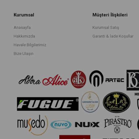
Kurumsal
Müşteri İlişkileri
Anasayfa
Kurumsal Satış
Hakkımızda
Garanti & İade Koşullar
Havale Bilgilerimiz
Bize Ulaşın