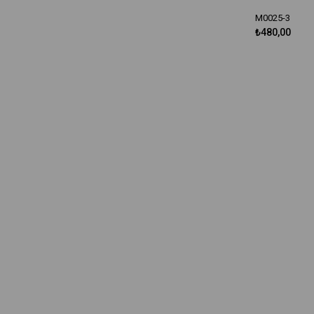
M0025-3
₺480,00