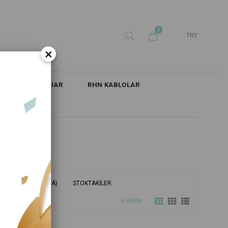
0
TRY
×
İ
AKSESUAR
RHN KABLOLAR
 ADINA GÖRE (Z<A)
STOKTAKILER
9 ÜRÜN