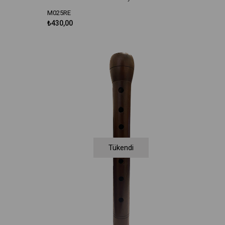
M025RE
₺430,00
Tükendi