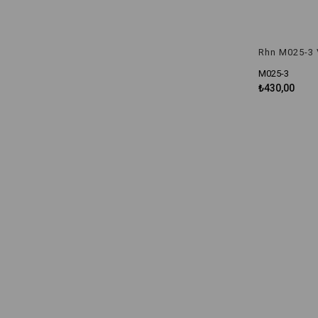
M025-3
₺430,00