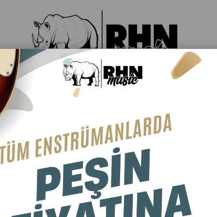
LER
DAVUL & PERKÜSYON
YAYLILAR
TÜRK MÜZİĞ
RE (ARTAN)
FIYATA GÖRE (AZALAN)
ÜRÜN ADINA GÖRE (A>Z)
ÜRÜN