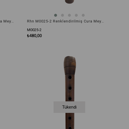
Rhn M0025-1 Renklendirilmiş Cura Mey Do Küçük Boy
Rhn M0025-2 Renklendirilmiş Cura Mey Re Küçük Boy
M0025-2
₺480,00
Tükendi