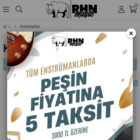
0
Kontrbaslar
×
KONTRBASLAR
Sıralama
Filtreleme
Ücretsiz Kargo
Ücretsiz Kargo