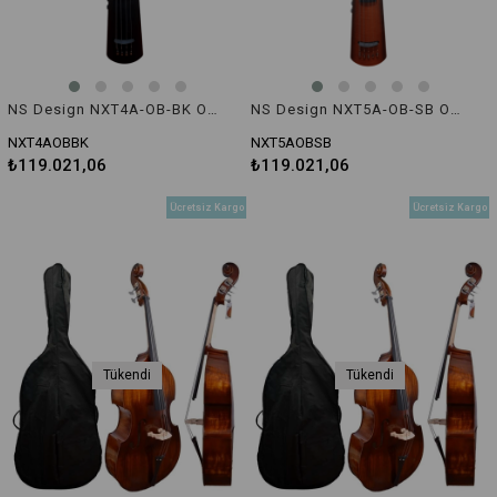
NS Design NXT4A-OB-BK Omnı Bas "Renk:Siyah"
NS Design NXT5A-OB-SB Omni Bas "5 Telli"
NXT4AOBBK
NXT5AOBSB
₺119.021,06
₺119.021,06
Ücretsiz Kargo
Ücretsiz Kargo
Tükendi
Tükendi