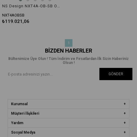
NS Design NXT4A-OB-SB Omnı Bas
NXT4AOBSB
₺119.021,06
1
BIZDEN HABERLER
Bültenimize Üye Olun ! Tüm İndirim ve Fırsatlardan İlk Sizin Haberiniz
Olsun !
GÖNDER
Kurumsal
Müşteri İlişkileri
Yardım
Sosyal Medya