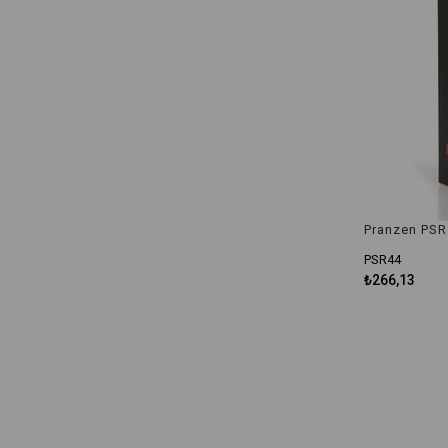
Pranzen PSR4
PSR44
₺266,13