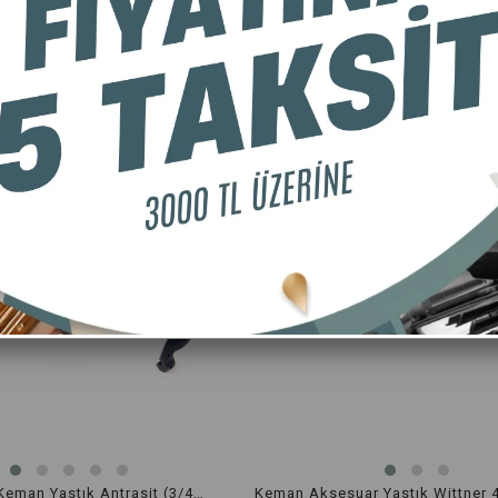
Ücretsiz Kargo
Üc
Dominguez Keman Yastık Antrasit (3/4 - 4/4) DVSR44ANT