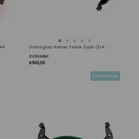
R44
Dominguez Keman Yastık Siyah (3/4 - 4/4) DVSR44BK
DVSR44BK
₺960,00
Ücretsiz Kargo