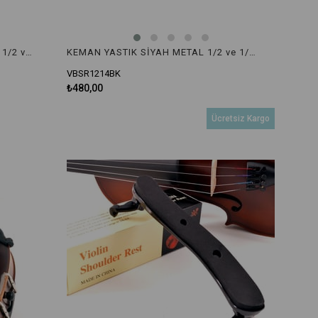
KEMAN YASTIK LACİVERT METAL 1/2 ve 1/4 VBSR1214NB
KEMAN YASTIK SİYAH METAL 1/2 ve 1/4 VBSR1214BK
VBSR1214BK
₺480,00
Ücretsiz Kargo