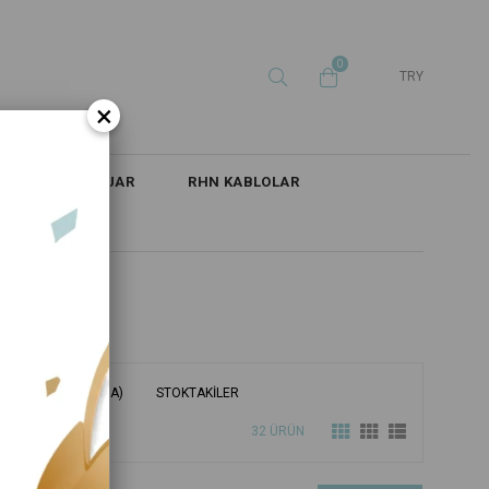
0
TRY
×
İ
AKSESUAR
RHN KABLOLAR
 ADINA GÖRE (Z<A)
STOKTAKILER
32 ÜRÜN