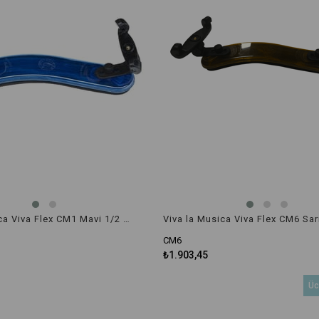
Viva la Musica Viva Flex CM1 Mavi 1/2 - 1/4 Boyut Keman Yastığı
CM6
₺1.903,45
Üc