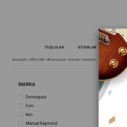
TUŞLULAR
GİTARLAR
NEFESLİ
Anasayfa
>
YAYLILAR
>
Aksesuarlar
>
Keman Yastıkları
KEMA
MARKA
Dominguez
FIYATA GÖ
Fom
Kun
Manuel Raymond