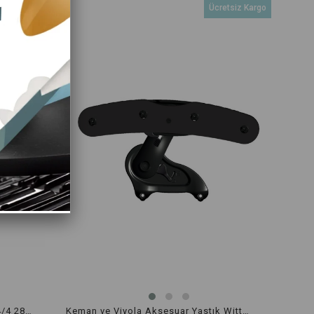
retsiz Kargo
Ücretsiz Kargo
Keman Aksesuar Yastık Wittner 4/4 280111 ISNY
Keman ve Viyola Aksesuar Yastık Wittner 3/4 4/4 282211 ISNY Klasik