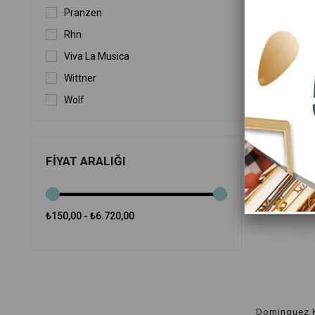
Pranzen
Rhn
Viva La Musica
Wittner
Wolf
FIYAT ARALIĞI
₺150,00 - ₺6.720,00