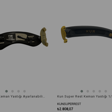
Fom ME-52 Keman Yastığı Ayarlanabilir 1/2
Kun Super Rest Keman Yastığı 1/
KUNSUPERREST
₺2.808,07