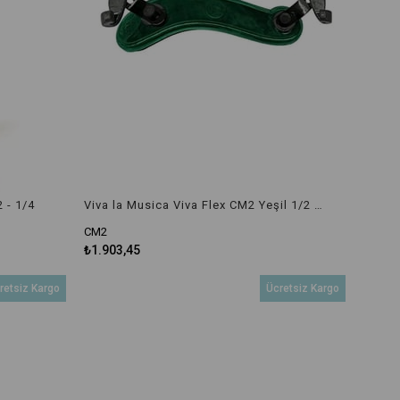
 - 1/4
Viva la Musica Viva Flex CM2 Yeşil 1/2 - 1/4 Boyut Keman Yastığı
CM2
₺1.903,45
retsiz Kargo
Ücretsiz Kargo