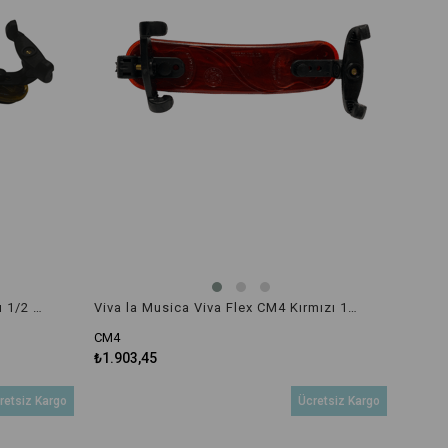
Viva la Musica Viva Flex CM6 Sarı 1/2 – 1/4 Boyut Keman Yastığı
Viva la Musica Viva Flex CM4 Kırmızı 1/16 – 1/8 Keman Yastığı
CM4
₺1.903,45
retsiz Kargo
Ücretsiz Kargo