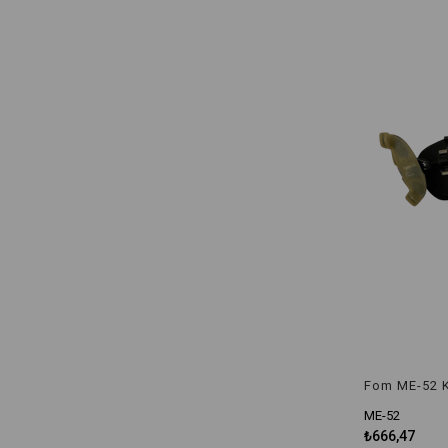
ME-52
₺666,47