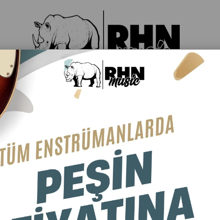
LER
DAVUL & PERKÜSYON
YAYLILAR
TÜRK MÜZİĞ
N YASTIKLARI
RE (ARTAN)
FIYATA GÖRE (AZALAN)
ÜRÜN ADINA GÖRE (A>Z)
ÜRÜN