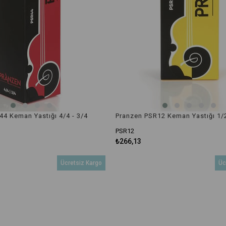
4 Keman Yastığı 4/4 - 3/4
Pranzen PSR12 Keman Yastığı 1/2
PSR12
₺266,13
Ücretsiz Kargo
Üc