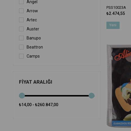
Angel
PSS10023A
Arrow
₺2.474,55
Artec
Yeni
Auster
Ürün
Banupo
Beattron
Camps
Carneville
Cherub
FIYAT ARALIĞI
Clam
Cort
Cremonia
₺14,00 - ₺260.847,00