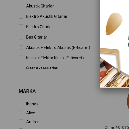
Akustik Gitarlar
Elektro Akustik Gitarlar
Elektro Gitarlar
Bas Gitarlar
Akustik + Elektro Akustik (E-ticaret)
Klasik + Elektro Klasik (E-ticaret)
Gitar Aksesuarları
Ukuleleler
Gitar Setleri
MARKA
Gitar Telleri
Ibanez
Alice
Andres
Clam PS-S10