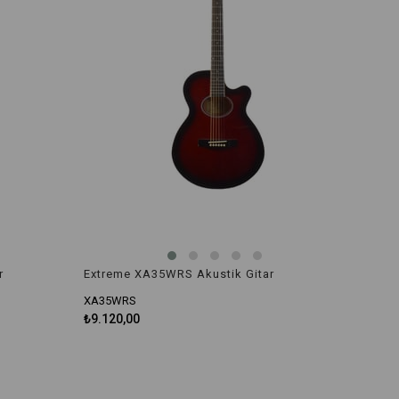
r
Extreme XA35WRS Akustik Gitar
XA35WRS
₺9.120,00