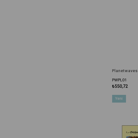
PWPL01
₺550,72
Yeni
Ürün