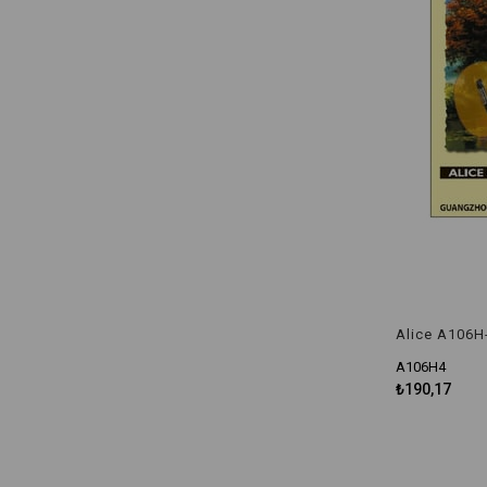
A106H4
₺190,17