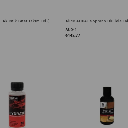
Alice A206SL Akustik Gitar Takım Tel (0.11-0,52)
Alice AU041 Soprano Ukulele Ta
AU041
₺142,77