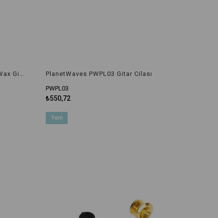
PlanetWaves PWPL02 Carnauba Wax Gitar Cilası
PlanetWaves PWPL03 Gitar Cilası
PWPL03
₺550,72
Yeni
Ürün