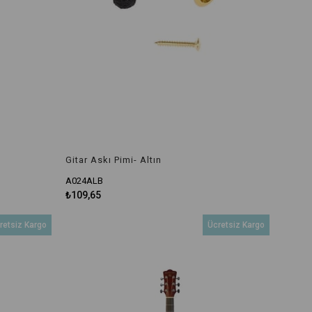
Gitar Askı Pimi- Altın
A024ALB
₺109,65
retsiz Kargo
Ücretsiz Kargo