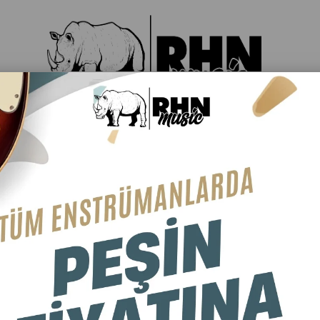
LER
DAVUL & PERKÜSYON
YAYLILAR
TÜRK MÜZİĞ
ARLAR
RE (ARTAN)
FIYATA GÖRE (AZALAN)
ÜRÜN ADINA GÖRE (A>Z)
ÜRÜN