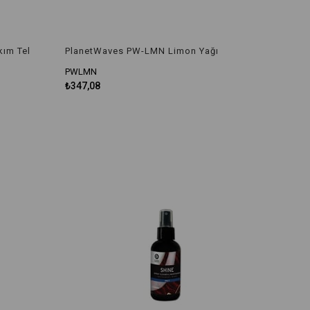
kım Tel
PlanetWaves PW-LMN Limon Yağı
PWLMN
₺347,08