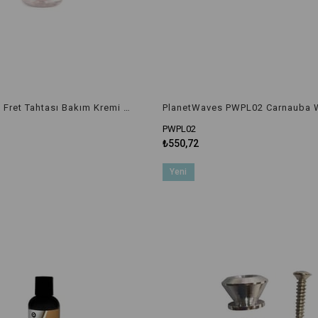
PlanetWaves Fret Tahtası Bakım Kremi ve Cilası Abdjavascript
PWPL02
₺550,72
Yeni
Ürün