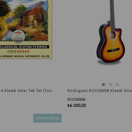
Rodriguez RCC550SB Klasik Gita
Alice A106H-4 Klasik Gitar Tek Tel (Ton:Re)
RCC550SB
₺6.000,00
Ücretsiz Kargo