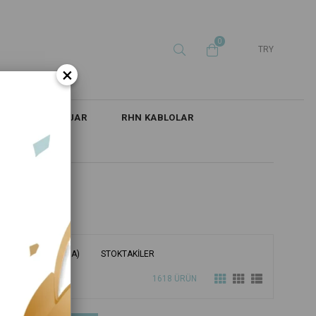
0
TRY
×
İ
AKSESUAR
RHN KABLOLAR
 ADINA GÖRE (Z<A)
STOKTAKILER
1618 ÜRÜN