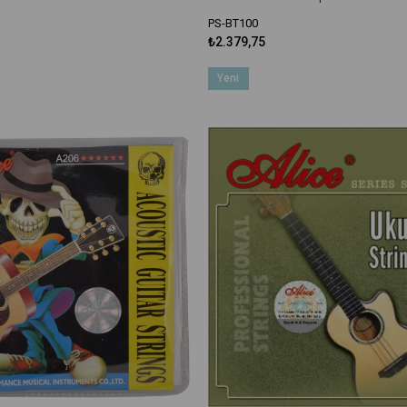
PS-BT100
₺2.379,75
Yeni
Ürün