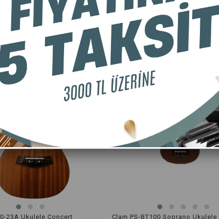
Ücretsiz Kargo
Üc
0-23A Ukulele Concert
Clam PS-BT100 Soprano Ukulele