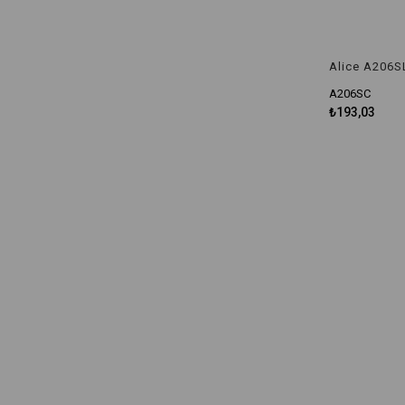
A206SC
₺193,03