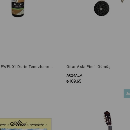
Planetwaves PWPL01 Derin Temizleme Cream Polish Pastası
Gitar Askı Pimi- Gümüş
A024ALA
₺109,65
Üc