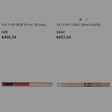
Vic Firth N2B Nova 2B Baget
Vic Firth SAAC Alex Acuña Signature Timbale Bageti
N2B
SAAC
₺405,34
₺657,24