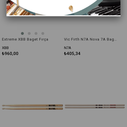
Extreme XBB Baget Fırça
Vic Firth N7A Nova 7A Baget
XBB
N7A
₺960,00
₺405,34