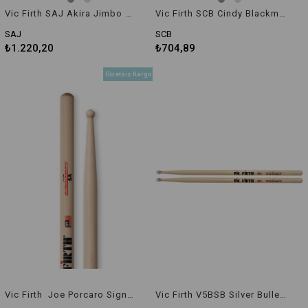
Vic Firth SAJ Akira Jimbo Signature Baget
Vic Firth SCB Cindy Blackman Signature 5A Baget
SAJ
SCB
₺1.220,20
₺704,89
Ücretsiz Kargo
Vic Firth Joe Porcaro Signature Baget
Vic Firth V5BSB Silver Bullet 5B Baget