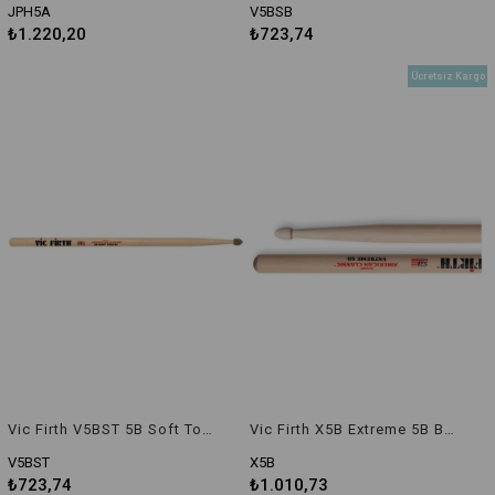
JPH5A
V5BSB
₺1.220,20
₺723,74
Ücretsiz Kargo
Vic Firth V5BST 5B Soft Touch (Keçe Uç) Baget
Vic Firth X5B Extreme 5B Baget
V5BST
X5B
₺723,74
₺1.010,73