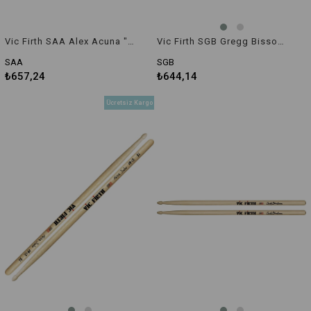
Vic Firth SAA Alex Acuna "Concuistador" Timbale Baget
Vic Firth SGB Gregg Bissonette Signature 2B Baget
SAA
SGB
₺657,24
₺644,14
Ücretsiz Kargo