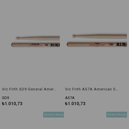
Vic Firth SD9 General American Custom Maple Baget
Vic Firth AS7A American Sound 7A Baget
SD9
AS7A
₺1.010,73
₺1.010,73
Ücretsiz Kargo
Ücretsiz Kargo