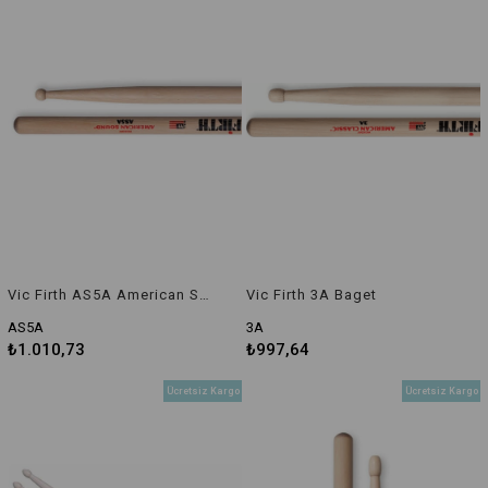
Vic Firth AS5A American Sound 5A Yuvarlak Uçlu Baget
Vic Firth 3A Baget
AS5A
3A
₺1.010,73
₺997,64
Ücretsiz Kargo
Ücretsiz Kargo