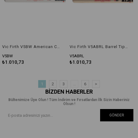
Vic Firth V5BW American Classic 5B White Baget
Vic Firth V5ABRL Barrel Tip 5A Baget
V5BW
V5ABRL
₺1.010,73
₺1.010,73
1
2
3
...
6
>
BIZDEN HABERLER
Bültenimize Üye Olun ! Tüm İndirim ve Fırsatlardan İlk Sizin Haberiniz
Olsun !
GÖNDER